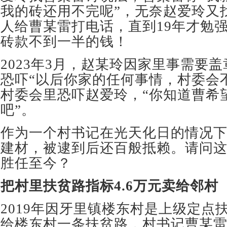
我的砖还用不完呢”，无奈赵爱玲又
人给曹某雷打电话，直到19年才勉
砖款不到一半的钱！
2023年3月，赵某玲因家里事需要
恐吓“以后你家的任何事情，村委会
村委会里恐吓赵爱玲，“你知道曹希
吧”。
作为一个村书记在光天化日的情况
建材，被逮到后还百般抵赖。请问
胜任至今？
把村里扶贫路指标
4.6
万元卖给邻村
2019年因牙里镇楼东村是上级定点
给楼东村一条扶贫路，村书记曹某雷以