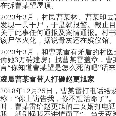
在拆曹某望屋顶。
2023年3月，村民曹某林、曹某印
发现一具干尸，于是就报警。截止
关于此事任何通报及案情通报。村
该尸体火化，据说骨灰还在殡仪馆
2023年3月，和曹某雷有矛盾的村
偷她3万砖建房）找曹某雷盖章，曹
言“你知道曹某望是怎么死的吧”话
凌晨曹某雷
带人打砸赵更旭家
2018年12月25日，曹某雷打电话
称；“你上访告我，你不想活命了”。1
时，曹某雷给赵更旭的二女婿打电话
我，就别怪我不讲情面了”。当天夜