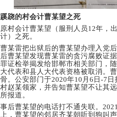
蹊跷的村会计曹某望之死
原村会计曹某望（服刑人员12年，
计）之死。
曹某雷把出狱后的曹某望办理入党
后曹某望发现曹某雷的贪污腐败证
罪证检举揭发给邯郸市相关部门，
大代表和县人大代表资格被取消。
骨。公安部门于2020年10月6日-7
村赵某领家，并告知曹某望不让其
所报道。
事后曹某望的电话打不通失联。2021
上，曹某望的邻居齐某朝听到狗叫