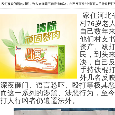
殴打反映问题的村民，到头来问题不但没有解决，自己反而被3个蒙面人手持铁棍打
也遭深夜砸门、语言恐吓、殴打等
家住河北
村76岁老
自己数年
他们村支
资产、殴
民，到头
决，自己反
手持铁棍
外几名反
深夜砸门、语言恐吓、殴打等极其
而这一系列的涉黑、涉恶行为，至
打人行凶者仍逍遥法外。