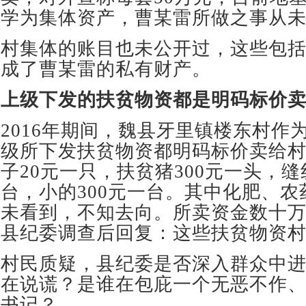
学为集体资产，曹某雷所做之事从
村集体的账目也未公开过，这些包
成了曹某雷的私有财产。
上级下发的扶贫物资都是明码标价
2016年期间，魏县牙里镇楼东村作
级所下发扶贫物资都明码标价卖给
子20元一只，扶贫猪300元一头，缝
台，小的300元一台。其中化肥、
未看到，不知去向。所卖资金数十
县纪委调查后回复：这些扶贫物资
村民质疑，县纪委是否深入群众中
在说谎？是谁在包庇一个无恶不作
书记？