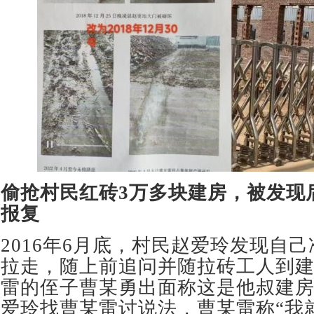
偷抢村民红砖
3
万多块建房，被发现
报复
2016年6月底，村民赵爱玲发现自
拉走，随上前追问并随拉砖工人到
雷的侄子曹某勇出面称这是他叔建
爱玲找曹某雷讨说法，曹某雷称“我