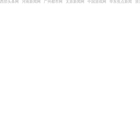
西部头条网
河南新闻网
广州都市网
太原新闻网
中国游戏网
华东焦点新闻
浙