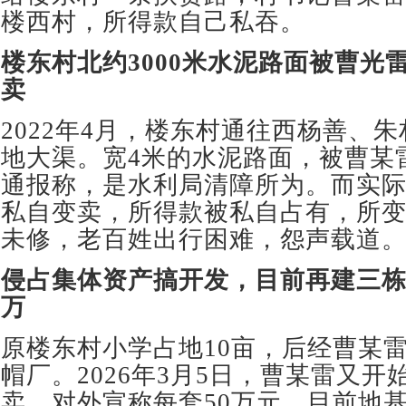
楼西村，所得款自己私吞。
楼东村北约
3000
米水泥路面被曹光
卖
2022年4月，楼东村通往西杨善、
地大渠。宽4米的水泥路面，被曹某
通报称，是水利局清障所为。而实
私自变卖，所得款被私自占有，所
未修，老百姓出行困难，怨声载道
侵占集体资产搞开发，目前再建三
万
原楼东村小学占地10亩，后经曹某
帽厂。2026年3月5日，曹某雷又
卖，对外宣称每套50万元，目前地