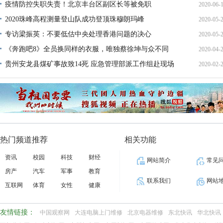
疫情防控失职失责！北京丰台区副区长等被免职
2020-06-
2020珠峰高程测量登山队成功登顶珠穆朗玛峰
2020-05-
10:13:
专访梁振英：不要低估中央处理香港问题的决心
2020-05-
13:32:
《奔跑吧8》全员换同样的衣服，唯独蔡徐坤与众不同
2020-04-
10:23:
贵州安龙县煤矿事故致14死 应急管理部派工作组赴现场
2020-02-
17:10:
18:26:
热门频道推荐
相关功能
资讯
校园
科技
财经
网站简介
常见
房产
汽车
军事
教育
联系我们
网站
互联网
体育
女性
健康
友情链接：
中国观察网
大连电脑上门维修
北京电器维修
东北快讯
华北快讯