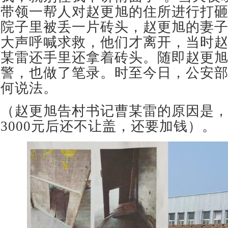
带领一帮人对赵更旭的住所进行打
院子里被丢一片砖头，赵更旭的妻
大声呼喊求救，他们才离开，当时
某雷还手里还拿着砖头。随即赵更
警，也做了笔录。时至今日，公安
何说法。
（赵更旭告村书记曹某雷的原因是
3000元后还不让盖，还要加钱）。