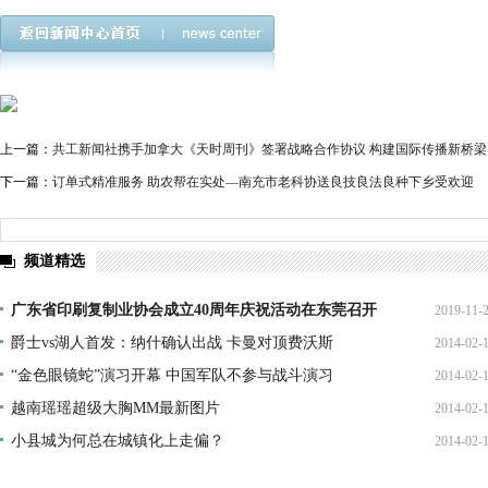
上一篇：
共工新闻社携手加拿大《天时周刊》签署战略合作协议 构建国际传播新桥梁
下一篇：
订单式精准服务 助农帮在实处—南充市老科协送良技良法良种下乡受欢迎
频道精选
广东省印刷复制业协会成立40周年庆祝活动在东莞召开
2019-11-
爵士vs湖人首发：纳什确认出战 卡曼对顶费沃斯
2014-02-
11:49:
“金色眼镜蛇”演习开幕 中国军队不参与战斗演习
2014-02-
13:13:
越南瑶瑶超级大胸MM最新图片
2014-02-
11:23:
小县城为何总在城镇化上走偏？
2014-02-
10:59:
10:50: