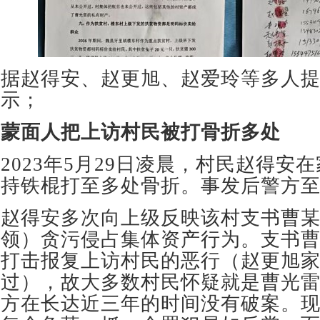
据赵得安、赵更旭、赵爱玲等多人
示；
蒙面人把上访村民被打骨折多处
2023年5月29日凌晨，村民赵得安
持铁棍打至多处骨折。事发后警方
赵得安多次向上级反映该村支书曹
领）贪污侵占集体资产行为。支书
打击报复上访村民的恶行（赵更旭
过），故大多数村民怀疑就是曹光
方在长达近三年的时间没有破案。