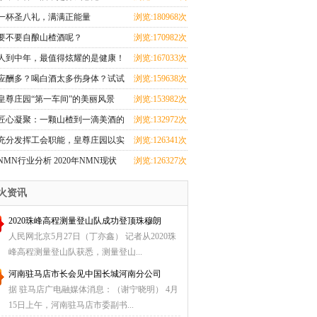
一杯圣八礼，满满正能量
浏览:180968次
要不要自酿山楂酒呢？
浏览:170982次
人到中年，最值得炫耀的是健康！
浏览:167033次
应酬多？喝白酒太多伤身体？试试
浏览:159638次
喝这个吧！
皇尊庄园“第一车间”的美丽风景
浏览:153982次
匠心凝聚：一颗山楂到一滴美酒的
浏览:132972次
旅程
充分发挥工会职能，皇尊庄园以实
浏览:126341次
际行动保障员工
NMN行业分析 2020年NMN现状
浏览:126327次
及发展趋势
火资讯
2020珠峰高程测量登山队成功登顶珠穆朗
人民网北京5月27日（丁亦鑫） 记者从2020珠
峰高程测量登山队获悉，测量登山...
河南驻马店市长会见中国长城河南分公司
据 驻马店广电融媒体消息：（谢宁晓明） 4月
15日上午，河南驻马店市委副书...