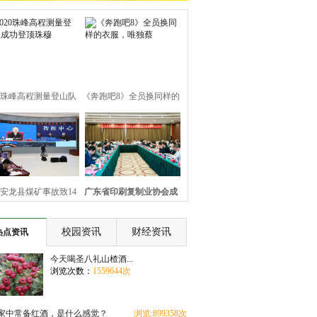
20珠峰高程测量登山队
《奔跑吧8》全员换同样的
成功登顶珠穆
衣服，唯独蔡
安龙县煤矿事故致14
广东省印刷复制业协会成
死 应急管理部
立40周年庆祝
校园资讯
财经资讯
热点资讯
今天喝圣八礼山楂酒...
浏览次数：
1559644次
家中常备红酒，是什么感觉？
浏览:899358次