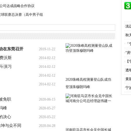
公司达成战略合作协议
篮球联赛总决赛（高中男子组
·
浅
·
秋
·
「
动在东莞召开
2019-11-22
·
“
顶费沃斯
2014-02-12
11:49:10
·
【
战斗演习
2014-02-12
13:13:15
·
透
2014-02-12
11:23:33
·
黄
2020珠峰高程测量登山队成功
2014-02-12
10:59:38
登顶珠穆朗玛峰
·
宁
10:50:05
被免职
2020-06-15
玛峰
2020-05-27
10:13:12
的决心
2020-05-22
13:32:21
徐坤与众不同
2020-04-28
10:23:36
河南驻马店市长会见中国长城