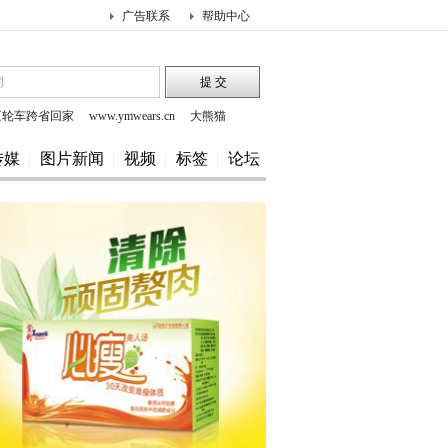
广告联系
帮助中心
三轮车跨省回家
www.ymwears.cn
大熊猫
ww.hesaids.com
传媒
图片新闻
视频
标签
论坛