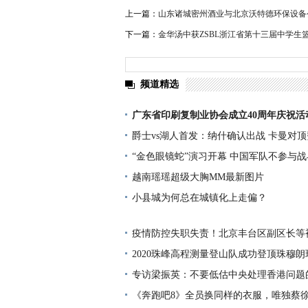
上一篇：
山东诸城密州酒业与北京沃特德环保设备
下一篇：
金华汤中获ZSBL浙江省第十三届中学生
频道精选
广东省印刷复制业协会成立40周年庆祝活
爵士vs湖人首发：纳什确认出战 卡曼对
“金色眼镜蛇”演习开幕 中国军队不参与
越南瑶瑶超级大胸MM最新图片
小县城为何总在城镇化上走偏？
疫情防控失职失责！北京丰台区副区长等
2020珠峰高程测量登山队成功登顶珠穆朗
专访梁振英：不要低估中央处理香港问题
《奔跑吧8》全员换同样的衣服，唯独蔡