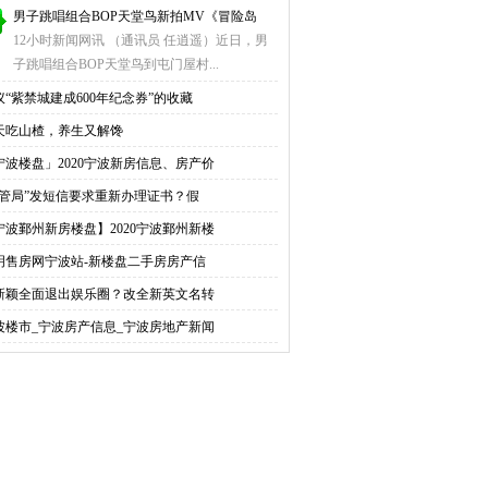
男子跳唱组合BOP天堂鸟新拍MV《冒险岛
12小时新闻网讯 （通讯员 任逍遥）近日，男
子跳唱组合BOP天堂鸟到屯门屋村...
议“紫禁城建成600年纪念券”的收藏
天吃山楂，养生又解馋
宁波楼盘」2020宁波新房信息、房产价
房管局”发短信要求重新办理证书？假
宁波鄞州新房楼盘】2020宁波鄞州新楼
明售房网宁波站-新楼盘二手房房产信
新颖全面退出娱乐圈？改全新英文名转
波楼市_宁波房产信息_宁波房地产新闻