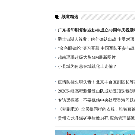
频道精选
广东省印刷复制业协会成立40周年庆祝活
爵士vs湖人首发：纳什确认出战 卡曼对
“金色眼镜蛇”演习开幕 中国军队不参与
越南瑶瑶超级大胸MM最新图片
小县城为何总在城镇化上走偏？
疫情防控失职失责！北京丰台区副区长等
2020珠峰高程测量登山队成功登顶珠穆朗
专访梁振英：不要低估中央处理香港问题
《奔跑吧8》全员换同样的衣服，唯独蔡
贵州安龙县煤矿事故致14死 应急管理部