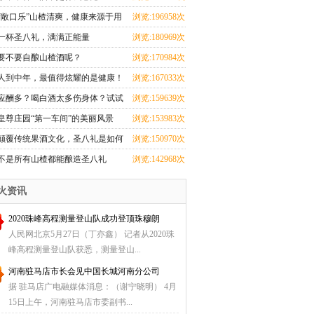
“敞口乐”山楂清爽，健康来源于用
浏览:196958次
心
一杯圣八礼，满满正能量
浏览:180969次
要不要自酿山楂酒呢？
浏览:170984次
人到中年，最值得炫耀的是健康！
浏览:167033次
应酬多？喝白酒太多伤身体？试试
浏览:159639次
喝这个吧！
皇尊庄园“第一车间”的美丽风景
浏览:153983次
颠覆传统果酒文化，圣八礼是如何
浏览:150970次
做到的？
不是所有山楂都能酿造圣八礼
浏览:142968次
火资讯
2020珠峰高程测量登山队成功登顶珠穆朗
人民网北京5月27日（丁亦鑫） 记者从2020珠
峰高程测量登山队获悉，测量登山...
河南驻马店市长会见中国长城河南分公司
据 驻马店广电融媒体消息：（谢宁晓明） 4月
15日上午，河南驻马店市委副书...