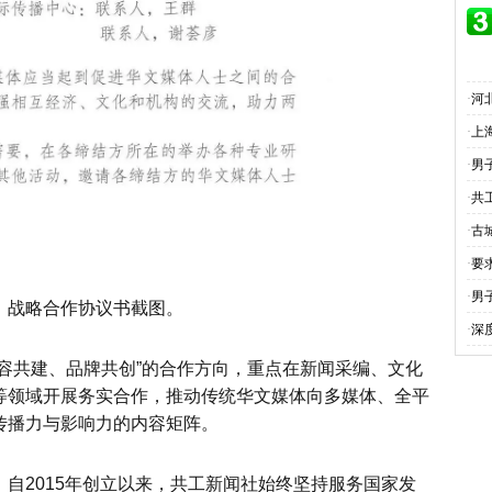
·
河
·
上
·
男
·
共
·
古
·
要
·
男
》战略合作协议书截图。
·
深
容共建、品牌共创”的合作方向，重点在新闻采编、文化
等领域开展务实合作，推动传统华文媒体向多媒体、全平
传播力与影响力的内容矩阵。
自2015年创立以来，共工新闻社始终坚持服务国家发