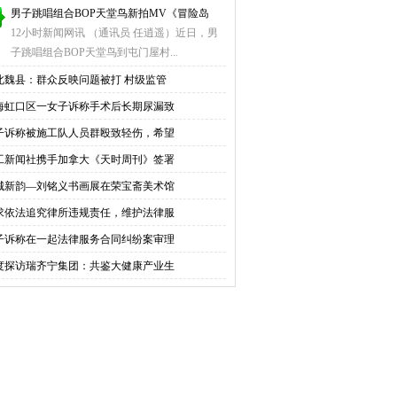
男子跳唱组合BOP天堂鸟新拍MV《冒险岛
12小时新闻网讯 （通讯员 任逍遥）近日，男
子跳唱组合BOP天堂鸟到屯门屋村...
北魏县：群众反映问题被打 村级监管
海虹口区一女子诉称手术后长期尿漏致
子诉称被施工队人员群殴致轻伤，希望
工新闻社携手加拿大《天时周刊》签署
城新韵—刘铭义书画展在荣宝斋美术馆
求依法追究律所违规责任，维护法律服
子诉称在一起法律服务合同纠纷案审理
度探访瑞齐宁集团：共鉴大健康产业生