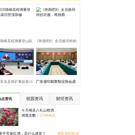
20珠峰高程测量登山队
《奔跑吧8》全员换同样的
成功登顶珠穆
衣服，唯独蔡
安龙县煤矿事故致14
广东省印刷复制业协会成
死 应急管理部
立40周年庆祝
校园资讯
财经资讯
热点资讯
今天喝圣八礼山楂酒...
浏览次数：
1559646次
家中常备红酒，是什么感觉？
浏览:899361次