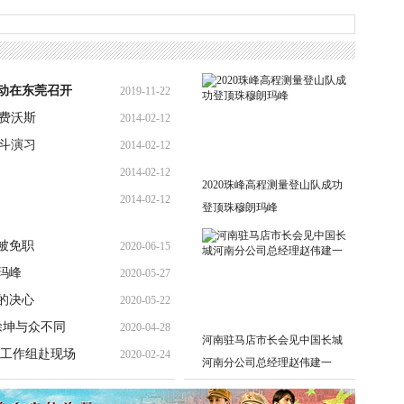
动在东莞召开
2019-11-22
顶费沃斯
2014-02-12
11:49:10
战斗演习
2014-02-12
13:13:15
2014-02-12
11:23:33
2020珠峰高程测量登山队成功
2014-02-12
10:59:38
登顶珠穆朗玛峰
10:50:05
被免职
2020-06-15
玛峰
2020-05-27
10:13:12
的决心
2020-05-22
13:32:21
徐坤与众不同
2020-04-28
10:23:36
河南驻马店市长会见中国长城
派工作组赴现场
2020-02-24
17:10:29
河南分公司总经理赵伟建一
18:26:45