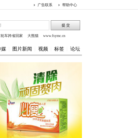
广告联系
帮助中心
三轮车跨省回家
大熊猫
www.fsymc.cn
www.ymwears.cn
传媒
图片新闻
视频
标签
论坛