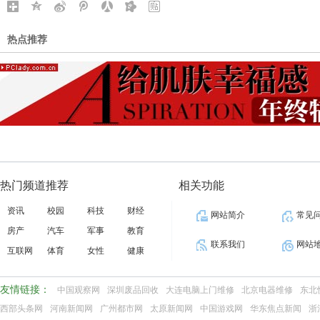
热点推荐
热门频道推荐
相关功能
资讯
校园
科技
财经
网站简介
常见
房产
汽车
军事
教育
联系我们
网站
互联网
体育
女性
健康
友情链接：
中国观察网
深圳废品回收
大连电脑上门维修
北京电器维修
东北
西部头条网
河南新闻网
广州都市网
太原新闻网
中国游戏网
华东焦点新闻
浙