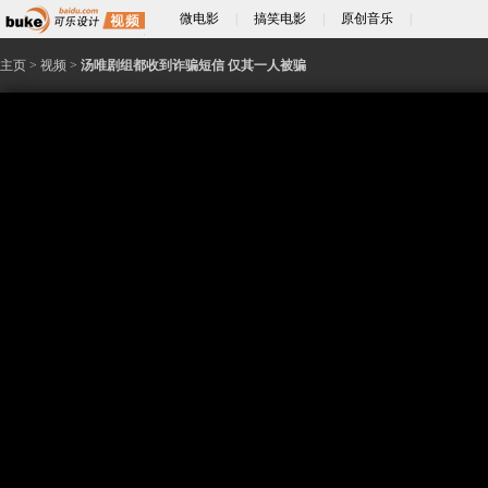
微电影
|
搞笑电影
|
原创音乐
|
主页
>
视频
>
汤唯剧组都收到诈骗短信 仅其一人被骗
近日，演员汤唯遭遇电信诈骗，损失达到21万元，引发网络热议，很多网友在震惊
免被骚扰，临时调整通告，让媒体扑空。而记者从剧组获悉，汤唯一到片场居然主动提
汤唯收到电信诈骗，同组还有其他工作人员也有相同遭遇，不过只有汤唯一人“中招”
记者采访了一些曾经与汤唯打交道的人，普遍认为汤唯是一个神经大条的人。和汤唯
让你看不出她是一个明星。”而和她合作过《极速天使》的演员刘若英也曾大赞汤唯的
女孩子，她的性格其实非常小孩子。”而《三城记》一位工作人员表示，汤唯是个神经
粗心大意，做事不经过大脑。有其圈内朋友也称，汤唯性格单纯，像她的装扮一样简