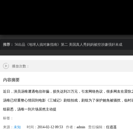
推荐：
56出品《地球人搞对象指南》第二
美国真人秀妈妈被控涉嫌强奸未成
播放次数：
内容摘要
近日，演员汤唯遭遇电信诈骗，损失达到21万元，引发网络热议，很多网友在震惊
汤唯已经重整心情回到电影《三城记》剧组拍戏，剧组为了保护她免被骚扰，临时
组获悉，汤唯一到片场居然主动提
标签：
来源：
未知
时间：
2014-02-12 09:53
作者：
admin
责任编辑：
任逍遥